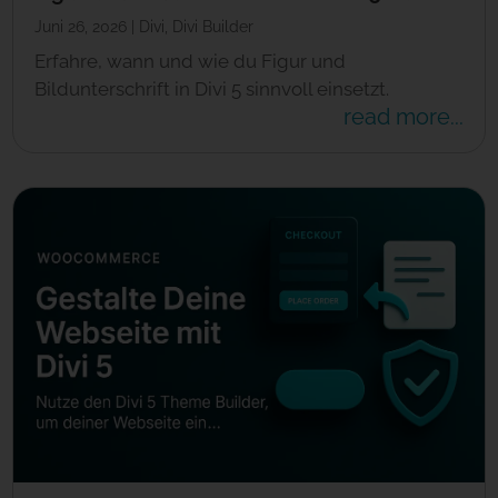
Juni 26, 2026
|
Divi
,
Divi Builder
Erfahre, wann und wie du Figur und
Bildunterschrift in Divi 5 sinnvoll einsetzt.
read more...