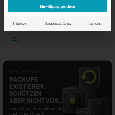
Einwilligung speichern
Präferenzen
Datenschutzerklärung
Impressum
Home
»
Hilfe & Info