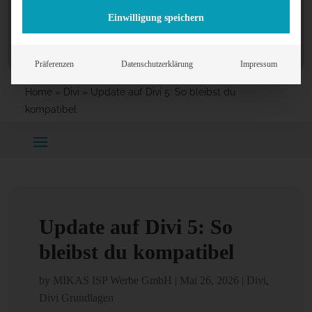
Einwilligung speichern
Präferenzen
Datenschutzerklärung
Impressum
Home
»
Divi
»
Update auf Divi 5: So bleibst du
kompatibel
Update auf Divi 5: So
bleibst du kompatibel
by
MIKAS ISP Werbe GmbH
|
Mai 26, 2026
|
Divi
,
Divi Grundlagen