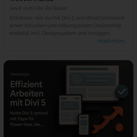
Juni 8, 2026
|
Divi
,
Divi Builder
Entdecke, wie du mit Divi 5 und WooCommerce
einen stilvollen und reibungslosen Onlineshop
erstellst. Inkl. Designsystem und Vorlagen.
read more...