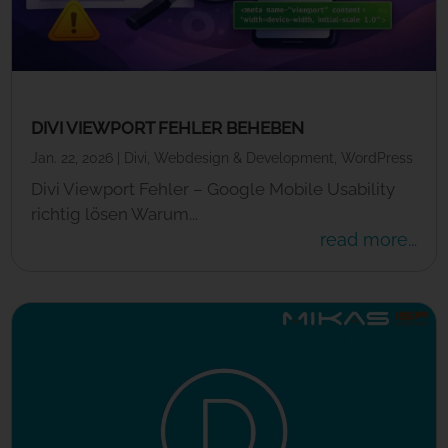
DIVI VIEWPORT FEHLER BEHEBEN
Jan. 22, 2026
|
Divi
,
Webdesign & Development
,
WordPress
Divi Viewport Fehler – Google Mobile Usability
richtig lösen Warum...
read more...