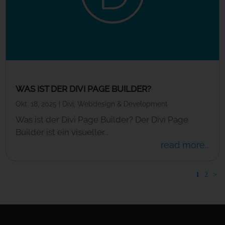
WAS IST DER DIVI PAGE BUILDER?
Okt. 18, 2025
|
Divi
,
Webdesign & Development
Was ist der Divi Page Builder? Der Divi Page
Builder ist ein visueller...
read more...
1
2
>