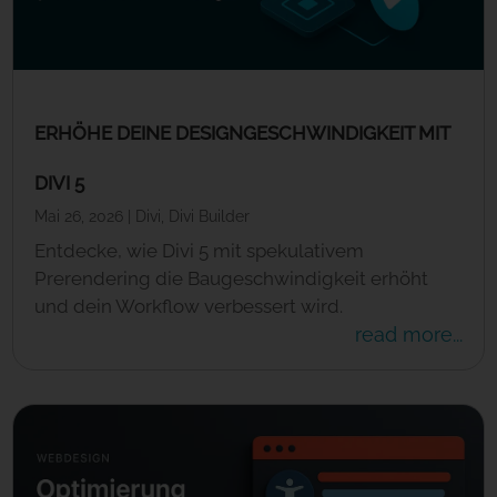
ERHÖHE DEINE DESIGNGESCHWINDIGKEIT MIT
DIVI 5
Mai 26, 2026
|
Divi
,
Divi Builder
Entdecke, wie Divi 5 mit spekulativem
Prerendering die Baugeschwindigkeit erhöht
und dein Workflow verbessert wird.
read more...