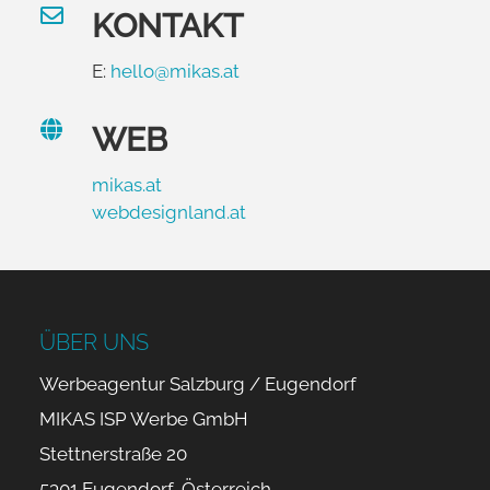

KONTAKT
E:
hello@mikas.at

WEB
mikas.at
webdesignland.at
ÜBER UNS
Werbeagentur Salzburg / Eugendorf
MIKAS ISP Werbe GmbH
Stettnerstraße 20
5301 Eugendorf, Österreich