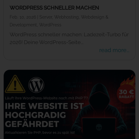
WORDPRESS SCHNELLER MACHEN
Feb. 10, 2026
|
Server
,
Webhosting
,
Webdesign &
Development
,
WordPress
WordPress schneller machen: Ladezeit-Turbo für
2026! Deine WordPress-Seite...
read more...