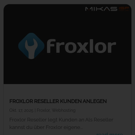
FROXLOR RESELLER KUNDEN ANLEGEN
Okt. 17, 2025
|
Froxlor
,
Webhosting
Froxlor Reseller legt Kunden an Als Reseller
kannst du über Froxlor eigene...
read more...