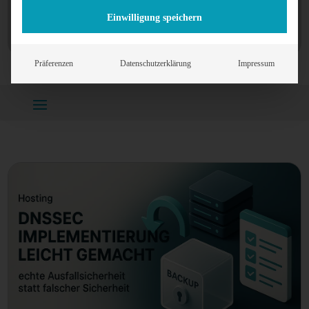
Einwilligung speichern
Präferenzen
Datenschutzerklärung
Impressum
Home
»
Plesk