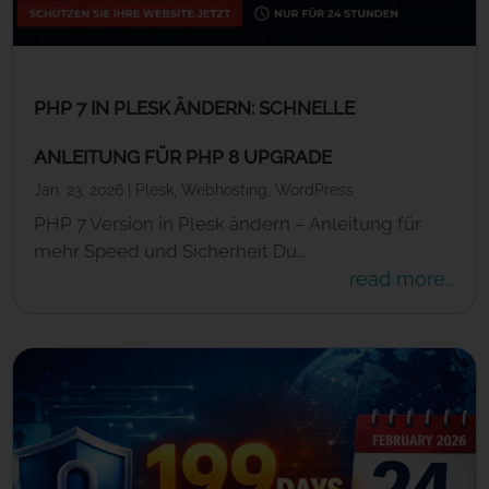
PHP 7 IN PLESK ÄNDERN: SCHNELLE
ANLEITUNG FÜR PHP 8 UPGRADE
Jan. 23, 2026
|
Plesk
,
Webhosting
,
WordPress
PHP 7 Version in Plesk ändern – Anleitung für
mehr Speed und Sicherheit Du...
read more...