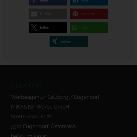
teilen
teilen
E-Mail
merken
teilen
teilen
teilen
ÜBER UNS
Werbeagentur Salzburg / Eugendorf
MIKAS ISP Werbe GmbH
Stettnerstraße 20
5301 Eugendorf, Österreich
hello@mikas.at