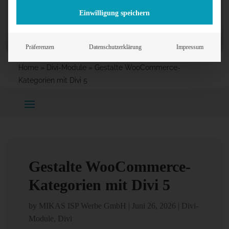
Einwilligung speichern
Präferenzen
Datenschutzerklärung
Impressum
Home
»
Divi-Module
»
Gestalte WooCommerce-
Kategorien mit Divi 5
Gestalte WooCommerce-
Kategorien mit Divi 5
by
MIKAS ISP Werbe GmbH
|
Juni 26, 2026
|
Divi-
Module
,
Divi