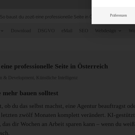
Präferenzen
 So baust du 2026 eine professionelle Seite in Österreich
Download
DSGVO
eMail
SEO
Webdesign
Wo
eine professionelle Seite in Österreich
n & Development
,
Künstliche Intelligenz
 mehr bauen solltest
t, ob du das selbst machst, eine Agentur beauftragst od
 letzten zwölf Monaten komplett verändert. KI-gestützt
das dir Wochen an Arbeit sparen kann – wenn du weißt,
sch.