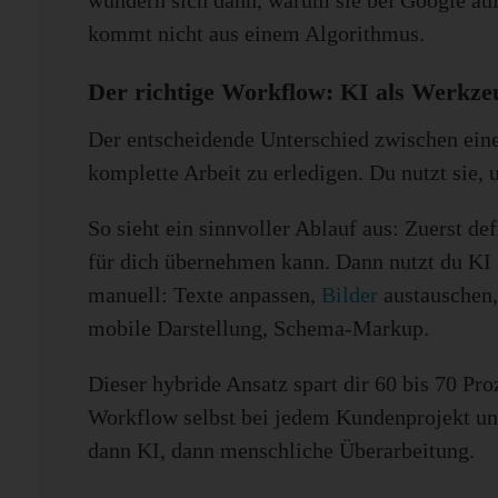
wundern sich dann, warum sie bei Google auf S
kommt nicht aus einem Algorithmus.
Der richtige Workflow: KI als Werkzeu
Der entscheidende Unterschied zwischen eine
komplette Arbeit zu erledigen. Du nutzt sie
So sieht ein sinnvoller Ablauf aus: Zuerst de
für dich übernehmen kann. Dann nutzt du KI f
manuell: Texte anpassen,
Bilder
austauschen,
mobile Darstellung, Schema-Markup.
Dieser hybride Ansatz spart dir 60 bis 70 Pr
Workflow selbst bei jedem Kundenprojekt und 
dann KI, dann menschliche Überarbeitung.