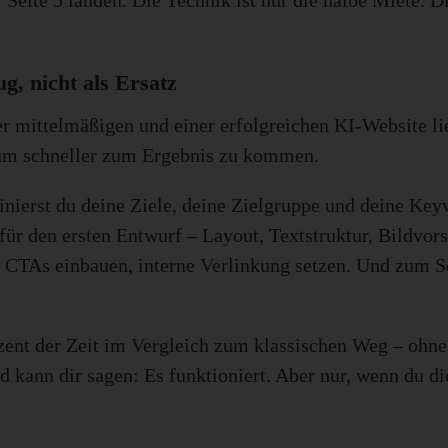
eite 5 landen. Die Technik ist nur die halbe Miete. Die
g, nicht als Ersatz
r mittelmäßigen und einer erfolgreichen KI-Website li
, um schneller zum Ergebnis zu kommen.
finierst du deine Ziele, deine Zielgruppe und deine Keyw
ür den ersten Entwurf – Layout, Textstruktur, Bildvors
 CTAs einbauen, interne Verlinkung setzen. Und zum Sc
ozent der Zeit im Vergleich zum klassischen Weg – ohne 
kann dir sagen: Es funktioniert. Aber nur, wenn du die 