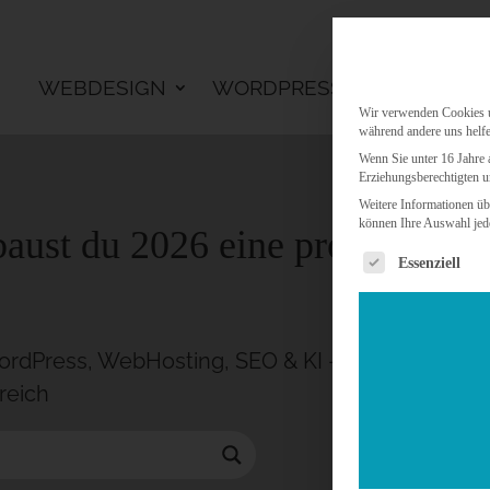
WEBDESIGN
WORDPRESS
KI LÖSU
Wir verwenden Cookies un
während andere uns helfe
Wenn Sie unter 16 Jahre 
Erziehungsberechtigten u
Weitere Informationen üb
können Ihre Auswahl jede
baust du 2026 eine professionell
Es folgt eine 
Essenziell
rdPress, WebHosting, SEO & KI – MIKAS ISP seit
reich