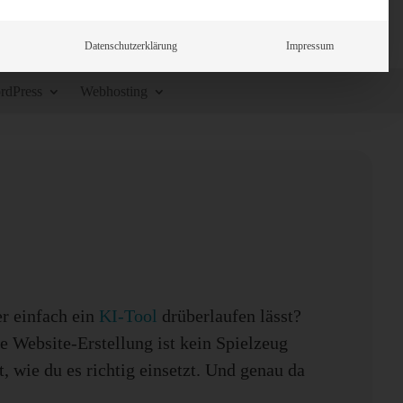
Datenschutzerklärung
Impressum
rdPress
Webhosting
er einfach ein
KI-Tool
drüberlaufen lässt?
e Website-Erstellung ist kein Spielzeug
 wie du es richtig einsetzt. Und genau da