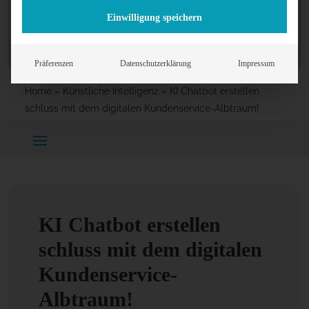
Einwilligung speichern
Präferenzen
Datenschutzerklärung
Impressum
Home
»
Künstliche Intelligenz
»
KI Chatbot erstellen
schluss mit dem digitalen Kundenservice-Albtraum!
KI Chatbot erstellen
schluss mit dem digitalen
Kundenservice-
Albtraum!