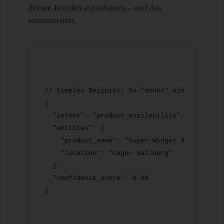
deinen Kunden aufzubauen – und das
automatisiert.
// Simples Beispiel: So "denkt" ein moderner 
{

  "intent": "product_availability",

  "entities": {

    "product_name": "Super-Widget 3000",

    "location": "Lager Salzburg"

  },

  "confidence_score": 0.98
