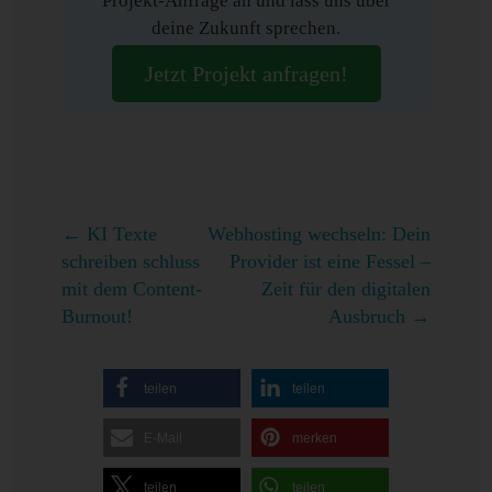
Projekt-Anfrage an und lass uns über
deine Zukunft sprechen.
Jetzt Projekt anfragen!
←
KI Texte
Webhosting wechseln: Dein
schreiben schluss
Provider ist eine Fessel –
mit dem Content-
Zeit für den digitalen
Burnout!
Ausbruch
→
teilen
teilen
E-Mail
merken
teilen
teilen