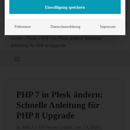
Einwilligung speichern
Präferenzen
Datenschutzerklärung
Impressum
Home
»
Plesk
»
PHP 7 in Plesk ändern: Schnelle
Anleitung für PHP 8 Upgrade
PHP 7 in Plesk ändern:
Schnelle Anleitung für
PHP 8 Upgrade
by
MIKAS ISP Werbe GmbH
|
Jan. 23, 2026
|