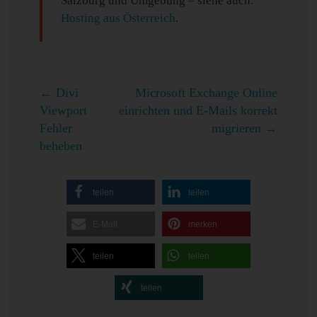
Salzburg und Umgebung – siehe auch:
Hosting aus Österreich
.
←
Divi
Microsoft Exchange Online
Viewport
einrichten und E-Mails korrekt
Fehler
migrieren
→
beheben
teilen
teilen
E-Mail
merken
teilen
teilen
teilen