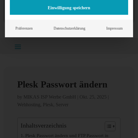
Einwilligung speichern
Präferenzen
Datenschutzerklärung
Impressum
Home
»
Webhosting
»
Plesk Passwort ändern
Plesk Passwort ändern
by
MIKAS ISP Werbe GmbH
|
Okt. 25, 2025
|
Webhosting
,
Plesk
,
Server
Inhaltsverzeichnis
Plesk Passwort ändern und FTP Passwort in