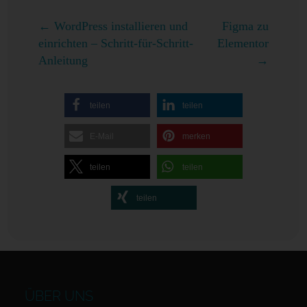
←
WordPress installieren und
Figma zu
einrichten – Schritt-für-Schritt-
Elementor
Anleitung
→
teilen
teilen
E-Mail
merken
teilen
teilen
teilen
ÜBER UNS