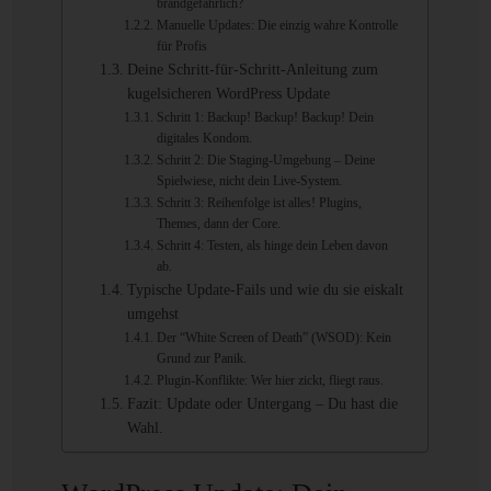
brandgefährlich?
Manuelle Updates: Die einzig wahre Kontrolle
für Profis
Deine Schritt-für-Schritt-Anleitung zum
kugelsicheren WordPress Update
Schritt 1: Backup! Backup! Backup! Dein
digitales Kondom.
Schritt 2: Die Staging-Umgebung – Deine
Spielwiese, nicht dein Live-System.
Schritt 3: Reihenfolge ist alles! Plugins,
Themes, dann der Core.
Schritt 4: Testen, als hinge dein Leben davon
ab.
Typische Update-Fails und wie du sie eiskalt
umgehst
Der “White Screen of Death” (WSOD): Kein
Grund zur Panik.
Plugin-Konflikte: Wer hier zickt, fliegt raus.
Fazit: Update oder Untergang – Du hast die
Wahl.