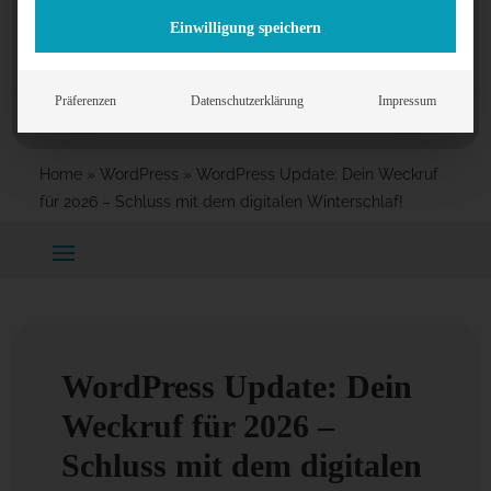
bei Salzburg, Österreich
Einwilligung speichern
Präferenzen
Datenschutzerklärung
Impressum
Home
»
WordPress
»
WordPress Update: Dein Weckruf
für 2026 – Schluss mit dem digitalen Winterschlaf!
WordPress Update: Dein
Weckruf für 2026 –
Schluss mit dem digitalen