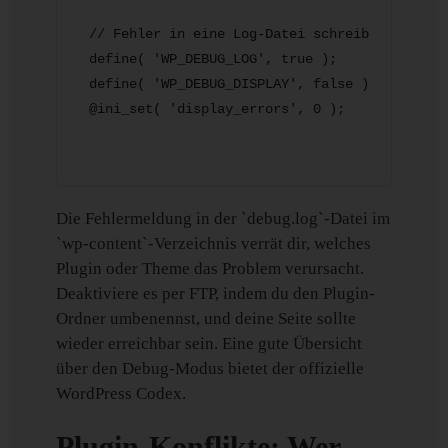
// Fehler in eine Log-Datei schreiben statt a
define( 'WP_DEBUG_LOG', true );

define( 'WP_DEBUG_DISPLAY', false );

Die Fehlermeldung in der `debug.log`-Datei im
`wp-content`-Verzeichnis verrät dir, welches
Plugin oder Theme das Problem verursacht.
Deaktiviere es per FTP, indem du den Plugin-
Ordner umbenennst, und deine Seite sollte
wieder erreichbar sein. Eine gute Übersicht
über den Debug-Modus bietet der offizielle
WordPress Codex.
Plugin-Konflikte: Wer