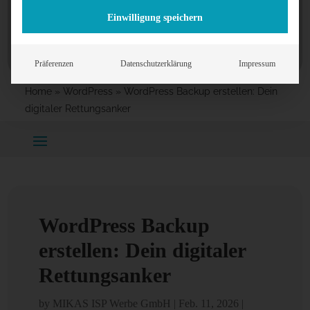
Einwilligung speichern
Präferenzen
Datenschutzerklärung
Impressum
Home
»
WordPress
»
WordPress Backup erstellen: Dein
digitaler Rettungsanker
WordPress Backup
erstellen: Dein digitaler
Rettungsanker
by
MIKAS ISP Werbe GmbH
|
Feb. 11, 2026
|