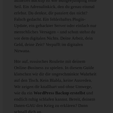
aktuelles Backup ist wie Bungeejumping ohne
Seil. Ein Adrenalinkick, den du genau einmal
erlebst. Du denkst, dir passiert das nicht?
Falsch gedacht. Ein fehlerhaftes Plugin-
Update, ein gehackter Server oder einfach nur
menschliches Versagen – und schon stehst du
vor dem digitalen Nichts. Deine Arbeit, dein
Geld, deine Zeit? Verpufft im digitalen
Nirwana.
Hör auf, russisches Roulette mit deinem
Online-Business zu spielen. In diesem Guide
klatschen wir dir die ungeschminkte Wahrheit
auf den Tisch. Kein Blabla, keine Ausreden.
Wir zeigen dir knallhart und ohne Umwege,
wie du ein
WordPress Backup erstellst
und
endlich ruhig schlafen kannst. Bereit, deinem
Daten-GAU den Krieg zu erklären? Dann
schnall dich an.