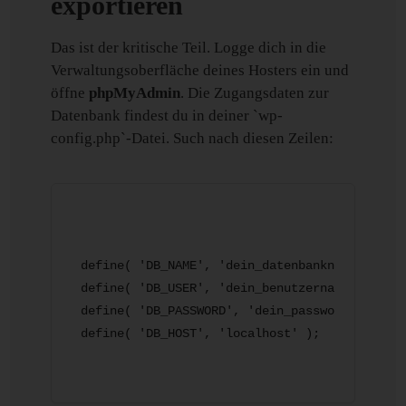
exportieren
Das ist der kritische Teil. Logge dich in die
Verwaltungsoberfläche deines Hosters ein und
öffne
phpMyAdmin
. Die Zugangsdaten zur
Datenbank findest du in deiner `wp-
config.php`-Datei. Such nach diesen Zeilen:
define( 'DB_NAME', 'dein_datenbankname' );

define( 'DB_USER', 'dein_benutzername' );

define( 'DB_PASSWORD', 'dein_passwort' );
