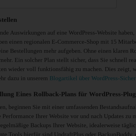
tellen
rende Auswirkungen auf eine WordPress-Website haben,
treiben einen regionalen E-Commerce-Shop mit 15 Mitar
ne Bestellungen mehr aufgeben. Ohne einen klaren Rol
hr. Ein solcher Plan stellt sicher, dass Sie schnell 
en wieder voll funktionsfähig zu machen. Dies zeigt,
ehr dazu in unserem
Blogartikel über WordPress-Sicher
tellung Eines Rollback-Plans für WordPress-Plu
en, beginnen Sie mit einer umfassenden Bestandsaufnah
e Performance Ihrer Website vor und nach Updates zu m
 regelmäßige Backups Ihrer Website, idealerweise tägli
nnte Tools hierfür sind UpdraftPlus oder BackupBuddy, 