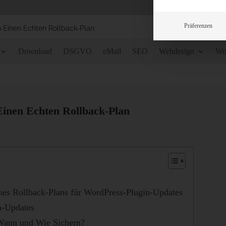
Präferenzen
Einen Echten Rollback-Plan
Download
DSGVO
eMail
SEO
Webdesign
Wo
inen Echten Rollback-Plan
Eines Rollback-Plans für WordPress-Plugin-Updates
n-Updates
 Wann und Wie Sichern?