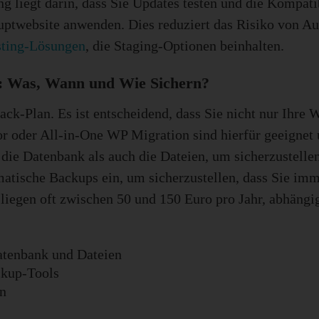
g liegt darin, dass Sie Updates testen und die Kompat
uptwebsite anwenden. Dies reduziert das Risiko von Au
ting-Lösungen
, die Staging-Optionen beinhalten.
s: Was, Wann und Wie Sichern?
back-Plan. Es ist entscheidend, dass Sie nicht nur Ihre
or oder All-in-One WP Migration sind hierfür geeignet 
ie Datenbank als auch die Dateien, um sicherzustellen,
tische Backups ein, um sicherzustellen, dass Sie imme
 liegen oft zwischen 50 und 150 Euro pro Jahr, abhän
atenbank und Dateien
ckup-Tools
n