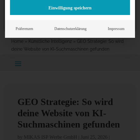
Einwilligung speichern
Präferenzen
Datenschutzerklärung
Impressum
Home
»
Künstliche Intelligenz
»
GEO Strategie: So wird
deine Website von KI-Suchmaschinen gefunden
GEO Strategie: So wird
deine Website von KI-
Suchmaschinen gefunden
by
MIKAS ISP Werbe GmbH
|
Juni 25, 2026
|