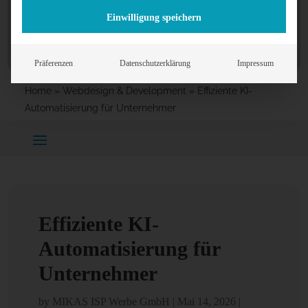
Einwilligung speichern
Präferenzen
Datenschutzerklärung
Impressum
Home
»
Webdesign & Development
»
Effiziente KI-
Automatisierung für Unternehmer
Effiziente KI-
Automatisierung für
Unternehmer
by
MIKAS ISP Werbe GmbH
|
Mai 14, 2026
|