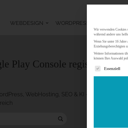
WEBDESIGN
WORDPRESS
KI LÖSU
Wir verwenden Cookies un
während andere uns helfe
Wenn Sie unter 16 Jahre 
Erziehungsberechtigten u
Weitere Informationen üb
können Ihre Auswahl jede
e Play Console registrieren
Es folgt eine 
Essenziell
rdPress, WebHosting, SEO & KI – MIKAS ISP seit
reich