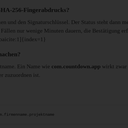
 SHA-256-Fingerabdrucks?
n und den Signaturschlüssel. Der Status steht dann me
 Fällen nur wenige Minuten dauern, die Bestätigung erf
oaicite:1]{index=1}
 machen?
ketname. Ein Name wie
com.countdown.app
wirkt zwar e
r zuzuordnen ist.
m.firmenname.projektname