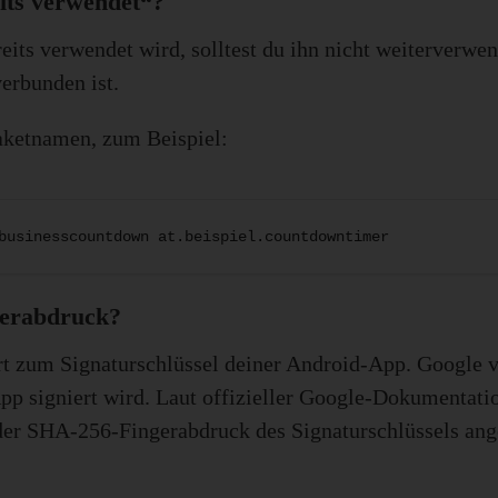
its verwendet“?
ts verwendet wird, solltest du ihn nicht weiterverwen
erbunden ist.
aketnamen, zum Beispiel:
businesscountdown at.beispiel.countdowntimer
gerabdruck?
t zum Signaturschlüssel deiner Android-App. Google ve
App signiert wird. Laut offizieller Google-Dokumentatio
er SHA-256-Fingerabdruck des Signaturschlüssels ange