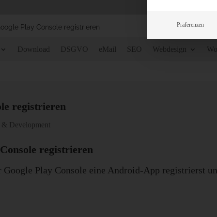
Präferenzen
oogle Play Console registrieren
Download
DSGVO
eMail
SEO
Webdesign
Wo
e registrieren
 & Development
Console registrieren
er Google Play Console eine Android-App registrierst