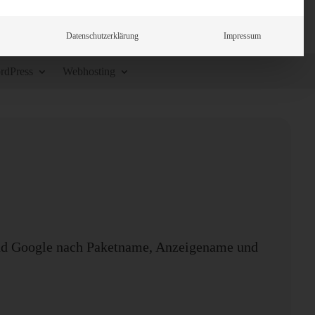
Datenschutzerklärung
Impressum
rdPress
Webhosting
 und Google nach Paketname, Anzeigename und