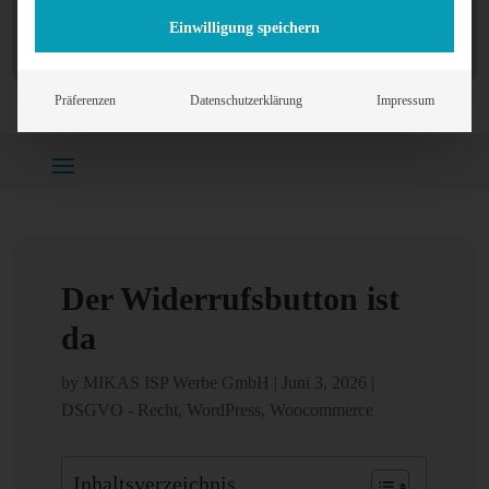
Einwilligung speichern
Präferenzen
Datenschutzerklärung
Impressum
Home
»
DSGVO - Recht
»
Der Widerrufsbutton ist da
Der Widerrufsbutton ist
da
by
MIKAS ISP Werbe GmbH
|
Juni 3, 2026
|
DSGVO - Recht
,
WordPress
,
Woocommerce
Inhaltsverzeichnis