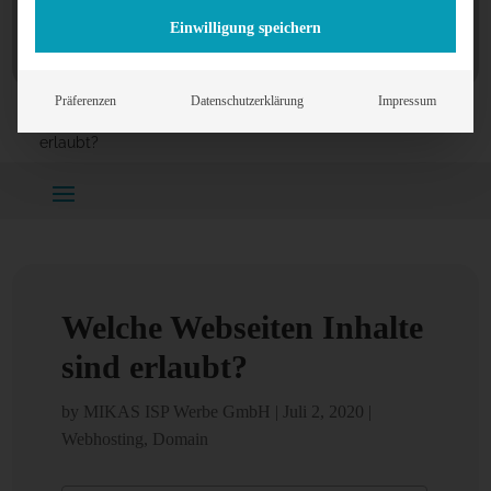
Einwilligung speichern
Präferenzen
Datenschutzerklärung
Impressum
Home
»
Webhosting
»
Welche Webseiten Inhalte sind
erlaubt?
Welche Webseiten Inhalte
sind erlaubt?
by
MIKAS ISP Werbe GmbH
|
Juli 2, 2020
|
Webhosting
,
Domain