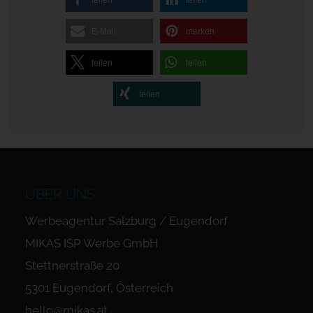
teilen
teilen
E-Mail
merken
teilen
teilen
teilen
ÜBER UNS
Werbeagentur Salzburg / Eugendorf
MIKAS ISP Werbe GmbH
Stettnerstraße 20
5301 Eugendorf, Österreich
hello@mikas.at