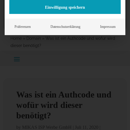
Einwilligung speichern
Präferenzen
Datenschutzerklärung
Impressum
Home
»
Domain
»
Was ist ein Authcode und wofür wird
dieser benötigt?
Was ist ein Authcode und
wofür wird dieser
benötigt?
by
MIKAS ISP Werbe GmbH
|
Juli 11, 2020
|