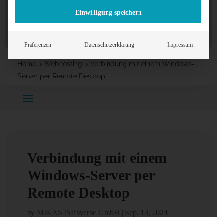
Einwilligung speichern
Präferenzen
Datenschutzerklärung
Impressum
Home
»
Webhosting
»
Verbindung mit einem Windows-
Server per Remote Desktop
Verbindung mit einem
Windows-Server per
Remote Desktop
by
MIKAS ISP Werbe GmbH
|
Sep. 13, 2024
|