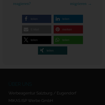
reagieren?
migrieren
→
teilen
teilen
E-Mail
merken
teilen
teilen
teilen
ÜBER UNS
Werbeagentur Salzburg / Eugendorf
MIKAS ISP Werbe GmbH