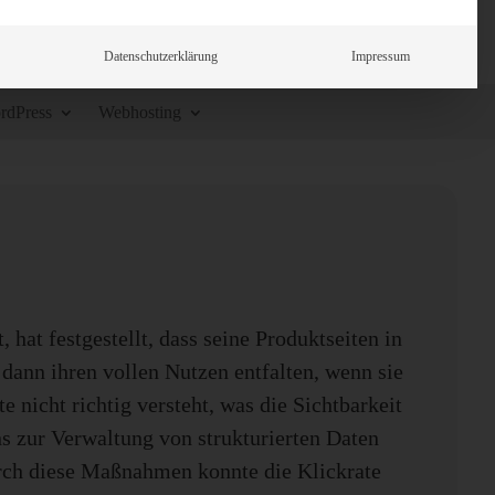
Datenschutzerklärung
Impressum
rdPress
Webhosting
at festgestellt, dass seine Produktseiten in
 dann ihren vollen Nutzen entfalten, wenn sie
e nicht richtig versteht, was die Sichtbarkeit
ns zur Verwaltung von strukturierten Daten
rch diese Maßnahmen konnte die Klickrate