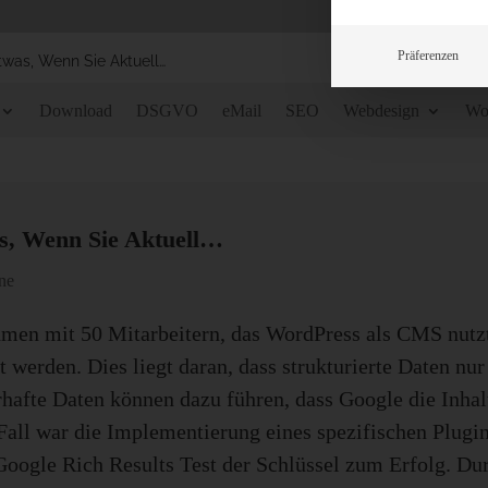
Präferenzen
twas, Wenn Sie Aktuell…
Download
DSGVO
eMail
SEO
Webdesign
Wo
s, Wenn Sie Aktuell…
ne
n mit 50 Mitarbeitern, das WordPress als CMS nutzt, h
 werden. Dies liegt daran, dass strukturierte Daten nur
erhafte Daten können dazu führen, dass Google die Inhalt
 Fall war die Implementierung eines spezifischen Plugi
oogle Rich Results Test der Schlüssel zum Erfolg. Du