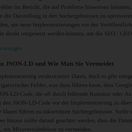
er im Bericht, die auf Probleme hinweisen könnten, w
m die Darstellung in den Suchergebnissen zu optimieren
, um neue Implementierungen vor der Veröffentlichun
ie direkt umgesetzt werden können, um die SEO / GEO-
eistungen
 von JSON-LD und Wie Man Sie Vermeidet
lementierung strukturierter Daten, doch es gibt einig
bligatorischer Felder, was dazu führen kann, dass Googl
JSON-LD-Code, die oft durch fehlende Kommas oder An
m den JSON-LD-Code vor der Implementierung zu überpr
e Daten führen zu inkorrekten Suchergebnissen. Stelle
er hinaus sollte darauf geachtet werden, dass die Daten 
n, um Missverständnisse zu vermeiden.