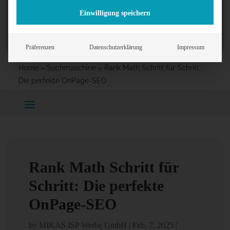
Einwilligung speichern
Präferenzen
Datenschutzerklärung
Impressum
Home
»
Suchmaschine
»
Rank Math Schritt für Schritt:
Die perfekte OnPage-SEO
Rank Math Schritt für
Schritt: Die perfekte
OnPage-SEO
by
MIKAS ISP Werbe GmbH
|
Feb. 7, 2025
|