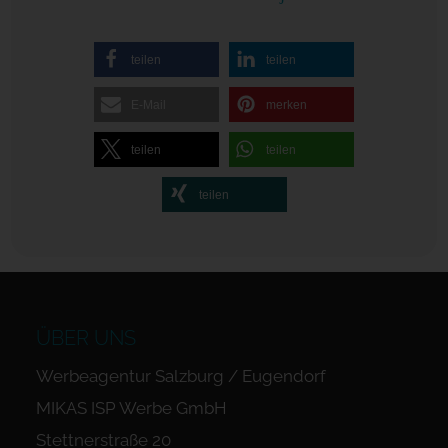
teilen
teilen
E-Mail
merken
teilen
teilen
teilen
ÜBER UNS
Werbeagentur Salzburg / Eugendorf
MIKAS ISP Werbe GmbH
Stettnerstraße 20