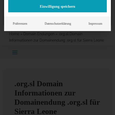
Einwilligung speichern
Präferenzen
Datenschutzerklärung
Impressum
Home
»
Domain Endungen
»
.org.sl Domain
Informationen zur Domainendung .org.sl für Sierra Leone
.org.sl Domain
Informationen zur
Domainendung .org.sl für
Sierra Leone