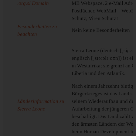
.org.sl Domain
MB Webspace, 2 e-Mail Adres
Postfächer, WebMail – WebF
Schutz, Viren Schutz!
Besonderheiten zu
Nein keine Besonderheiten
beachten
Sierra Leone (deutsch [ˌsi̯ɛʀal
englisch [ˌsɪəɹəlɪˈoʊn]) ist e
in Westafrika; sie grenzt an G
Liberia und den Atlantik.
Nach einem Jahrzehnt blutig
Bürgerkrieges ist das Land se
Länderinformation zu
seinem Wiederaufbau und de
Sierra Leone
Aufarbeitung der jüngeren Ge
beschäftigt. Das Land zählt w
den ärmsten Ländern der Wel
beim Human Development In