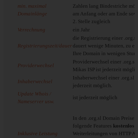
min. maximal
Zahlen lang Bindestriche mögl
Domainlänge
am Anfang oder am Ende sowi
2. Stelle zugleich
Verrechnung
ein Jahr
die Registrierung einer .org.
Registrierungszeit/dauer
dauert wenige Minuten, zu err
Ihre Domain in wenigen Stun
Providerwechsel einer .org.s
Providerwechsel
Mikas ISP ist jederzeit möglic
Inhaberwechsel einer .org.sl 
Inhaberwechsel
jederzeit möglich.
Update Whois /
ist jederzeit möglich
Nameserver usw.
In den .org.sl Domain Preisen
folgende Features
kostenlos
e
Inklusive Leistung
Weiterleitungen von HTTP An