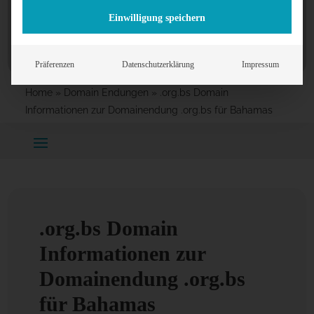
Einwilligung speichern
Präferenzen
Datenschutzerklärung
Impressum
Home
»
Domain Endungen
»
.org.bs Domain
Informationen zur Domainendung .org.bs für Bahamas
.org.bs Domain
Informationen zur
Domainendung .org.bs
für Bahamas