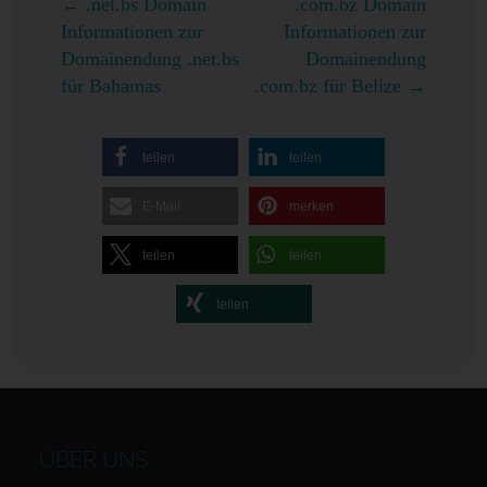
←
.net.bs Domain
.com.bz Domain
Informationen zur
Informationen zur
Domainendung .net.bs
Domainendung
für Bahamas
.com.bz für Belize
→
teilen
teilen
E-Mail
merken
teilen
teilen
teilen
ÜBER UNS