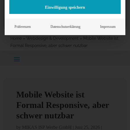
Einwilligung speichern
Präferenzen
Datenschutzerklärung
Impressum
Home
»
Webdesign & Development
»
Mobile Website ist
Formal Responsive, aber schwer nutzbar
Mobile Website ist
Formal Responsive, aber
schwer nutzbar
by
MIKAS ISP Werbe GmbH
|
Juni 25, 2026
|