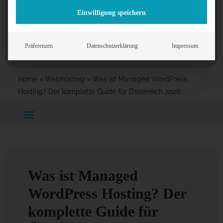
bei Salzburg, Österreich
Einwilligung speichern
Präferenzen
Datenschutzerklärung
Impressum
Home
»
Webhosting
»
Was ist Managed WordPress
Hosting? Der komplette Guide für Österreich 2026
Was ist Managed
WordPress Hosting? Der
komplette Guide für