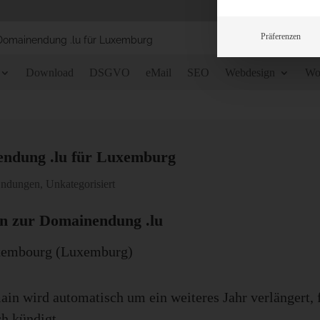
Präferenzen
 Domainendung .lu für Luxemburg
Download
DSGVO
eMail
SEO
Webdesign
Wo
endung .lu für Luxemburg
ndungen
,
Unkategorisiert
n zur Domainendung .lu
uxembourg (Luxemburg)
in wird automatisch um ein weiteres Jahr verlängert, 
ch kündigt.