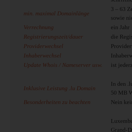
3 – 63 Z
min. maximal Domainlänge
sowie nic
Verrechnung
ein Jahr
Registrierungszeit/dauer
die Regi
Providerwechsel
Provider
Inhaberwechsel
Inhaberw
Update Whois / Nameserver usw.
ist jeder
In den .
Inklusive Leistung .lu Domain
50 MB We
Besonderheiten zu beachten
Nein kei
Luxembu
Grand-Du