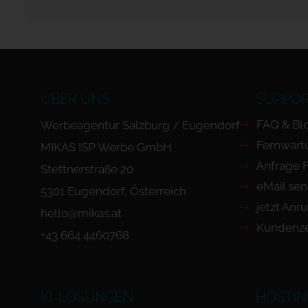
ÜBER UNS
SUPPO
FAQ & Bl
Werbeagentur Salzburg / Eugendorf
Fernwart
MIKAS ISP Werbe GmbH
Anfrage 
Stettnerstraße 20
eMail se
5301 Eugendorf, Österreich
jetzt Anr
hello@mikas.at
Kundenze
+43 664 4460768
KI-LÖSUNGEN
HOSTIN