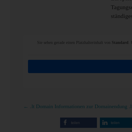
Tagungso
ständige
Sie sehen gerade einen Platzhalterinhalt von
Standard
. 
←
.lt Domain Informationen zur Domainendung .lt
teilen
teilen