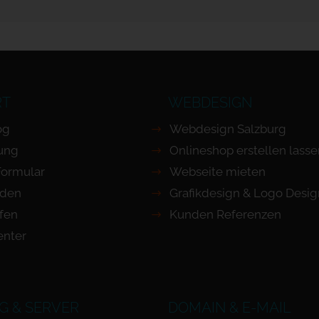
RT
WEBDESIGN
og
Webdesign Salzburg
ung
Onlineshop erstellen lass
Formular
Webseite mieten
nden
Grafikdesign & Logo Desig
ufen
Kunden Referenzen
nter
G & SERVER
DOMAIN & E-MAIL