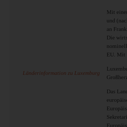
Mit eine
und (nac
an Frank
Die wirt
nominell
EU. Mit 
Luxembur
Länderinformation zu Luxemburg
Großherz
Das Land
europäis
Europäis
Sekretar
Europäis