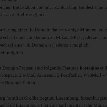
eichen Buchstaben und oder Zahlen lang Bindestriche 
ht an 2. Stelle zugleich
strierung einer .lu Domain dauert wenige Minuten, zu 
wechsel einer .lu Domain zu Mikas ISP ist jederzeit mö
echsel einer .lu Domain ist jederzeit möglich.
zeit möglich
lu Domain Preisen sind folgende Features
kostenlos
ent
bspace, 2 e-Mail Adressen, 2 Postfächer, WebMail –
ne Besonderheiten
rg (amtlich Großherzogtum Luxemburg, luxemburgisch
ché de Luxembourg) ist eine parlamentarische Monarc