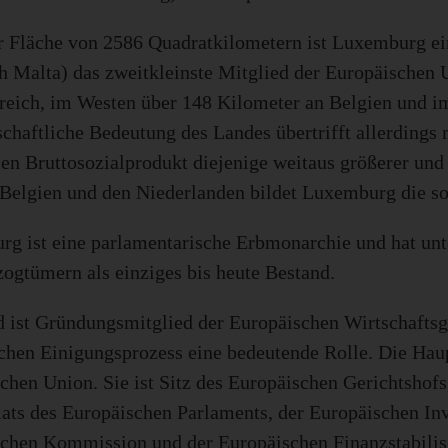
r Fläche von 2586 Quadratkilometern ist Luxemburg ein
h Malta) das zweitkleinste Mitglied der Europäischen 
reich, im Westen über 148 Kilometer an Belgien und i
schaftliche Bedeutung des Landes übertrifft allerdings
en Bruttosozialprodukt diejenige weitaus größerer und 
Belgien und den Niederlanden bildet Luxemburg die s
g ist eine parlamentarische Erbmonarchie und hat unt
ogtümern als einziges bis heute Bestand.
 ist Gründungsmitglied der Europäischen Wirtschafts
chen Einigungsprozess eine bedeutende Rolle. Die Hau
chen Union. Sie ist Sitz des Europäischen Gerichtshof
iats des Europäischen Parlaments, der Europäischen Inv
chen Kommission und der Europäischen Finanzstabilisi