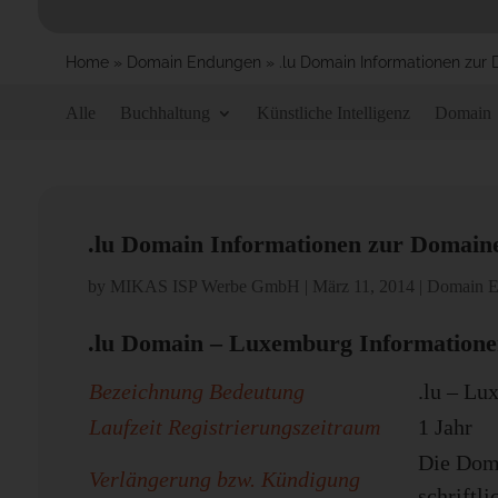
Home
»
Domain Endungen
»
.lu Domain Informationen zur
Alle
Buchhaltung
Künstliche Intelligenz
Domain
.lu Domain Informationen zur Domain
by
MIKAS ISP Werbe GmbH
|
März 11, 2014
|
Domain E
.lu Domain – Luxemburg Informatione
Bezeichnung Bedeutung
.lu – L
Laufzeit Registrierungszeitraum
1 Jahr
Die Doma
Verlängerung bzw. Kündigung
schriftli