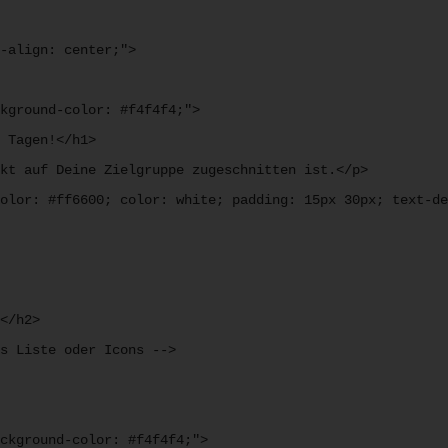
-align: center;">

kground-color: #f4f4f4;">

 Tagen!</h1>

kt auf Deine Zielgruppe zugeschnitten ist.</p>

olor: #ff6600; color: white; padding: 15px 30px; text-de
</h2>

s Liste oder Icons -->

ckground-color: #f4f4f4;">
