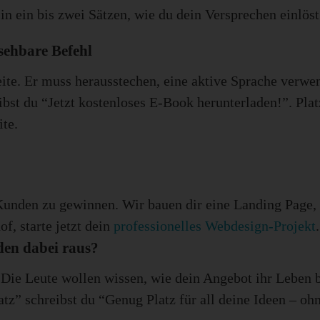
 in ein bis zwei Sätzen, wie du dein Versprechen einlös
sehbare Befehl
Seite. Er muss herausstechen, eine aktive Sprache ver
eibst du “Jetzt kostenloses E-Book herunterladen!”. Plat
te.
Kunden zu gewinnen. Wir bauen dir eine Landing Page,
f, starte jetzt dein
professionelles Webdesign-Projekt
.
den dabei raus?
. Die Leute wollen wissen, wie dein Angebot ihr Leben 
atz” schreibst du “Genug Platz für all deine Ideen – oh