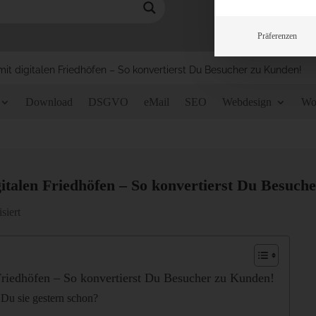
Präferenzen
mit digitalen Friedhöfen – So konvertierst Du Besucher zu Kunden!
Download
DSGVO
eMail
SEO
Webdesign
Wo
igitalen Friedhöfen – So konvertierst Du Besuch
siert
 Friedhöfen – So konvertierst Du Besucher zu Kunden!
Du sie gestern schon?