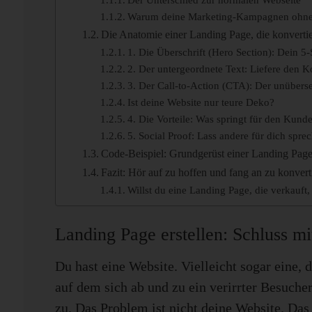
Der Unterschied zur normalen Webseite
Warum deine Marketing-Kampagnen ohne
Die Anatomie einer Landing Page, die konvertie
1. Die Überschrift (Hero Section): Dein 
2. Der untergeordnete Text: Liefere den K
3. Der Call-to-Action (CTA): Der unübers
Ist deine Website nur teure Deko?
4. Die Vorteile: Was springt für den Kund
5. Social Proof: Lass andere für dich spre
Code-Beispiel: Grundgerüst einer Landing Pag
Fazit: Hör auf zu hoffen und fang an zu konvert
Willst du eine Landing Page, die verkauft, 
Landing Page erstellen: Schluss m
Du hast eine Website. Vielleicht sogar eine, d
auf dem sich ab und zu ein verirrter Besuche
zu. Das Problem ist nicht deine Website. Das