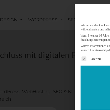
DESIGN
WORDPRESS
SEO
KI LÖSU
Wir verwenden Cookies un
während andere uns helfe
Wenn Sie unter 16 Jahre 
Erziehungsberechtigten u
Weitere Informationen üb
können Ihre Auswahl jede
chluss mit digitalen Friedhöfe
Es folgt eine 
Essenziell
rdPress, WebHosting, SEO & KI – MIKAS ISP seit
reich