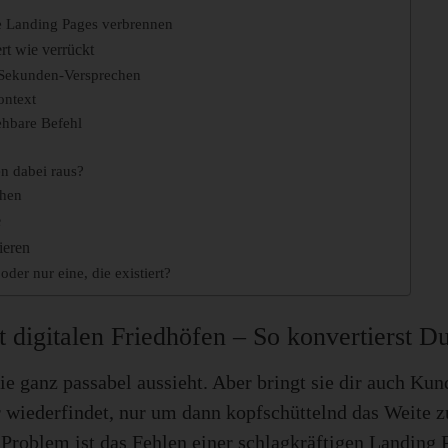
 Landing Pages verbrennen
rt wie verrückt
5-Sekunden-Versprechen
ontext
ehbare Befehl
en dabei raus?
chen
e
ieren
oder nur eine, die existiert?
it digitalen Friedhöfen – So konvertierst 
ie ganz passabel aussieht. Aber bringt sie dir auch Kund
r wiederfindet, nur um dann kopfschüttelnd das Weite z
 Problem ist das Fehlen einer schlagkräftigen Landing