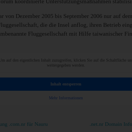
Forum koordinierte Unterstützungsmaßnahmen stabilisi
r von Dezember 2005 bis September 2006 nur auf dem 
luggesellschaft, die die Insel anflog, ihren Betrieb ein
umbenannte Fluggesellschaft mit Hilfe taiwanischer Fi
Um auf den eigentlichen Inhalt zuzugreifen, klicken Sie auf die Schaltfläche un
weitergegeben werden.
Inhalt entsperren
Mehr Informationen
ung .com.nr für Nauru
.net.nr Domain Inf