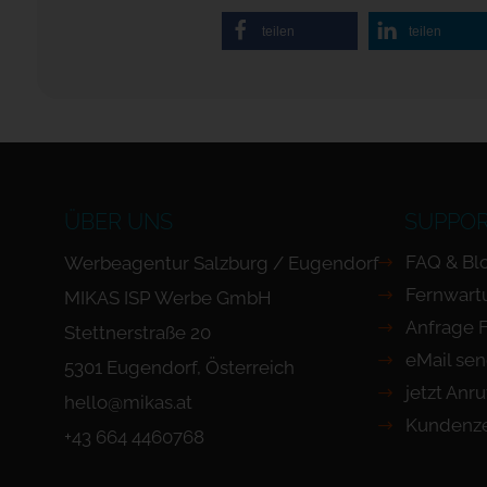
teilen
teilen
ÜBER UNS
SUPPO
FAQ & Bl
Werbeagentur Salzburg / Eugendorf
Fernwart
MIKAS ISP Werbe GmbH
Anfrage 
Stettnerstraße 20
eMail se
5301 Eugendorf, Österreich
jetzt Anr
hello@mikas.at
Kundenze
+43 664 4460768