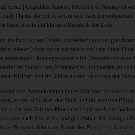
nɑːˈuːruː/] (Ripublik Naoero, Republic of Nauru) ist ei
t nach Fläche der drittkleinste und nach Einwohnerzahl 
te Staat, sowie die kleinste Republik der Erde.
egt im Pazifischen Ozean und besteht aus der gleichnam
iens gehört (nicht zu verwechseln mit dem Staat Föder
t gehörenden Hoheitsgewässern im Umkreis von zwölf 
öderierten Staaten von Mikronesien, im Norden an den I
lstaat Kiribati und im Süden an den Inselstaat der Sal
ohner von Nauru konnten lange Zeit vom Abbau der rei
ngen, zeigte sich, dass der Staat und die meisten Bürge
Nauru, das zur Zeit des Phosphatabbaus noch das höc
verarmte nach dem vollständigen Abbau der einzigen
 Staatsfinanzen daher am Rande des Bankrotts, konnten 