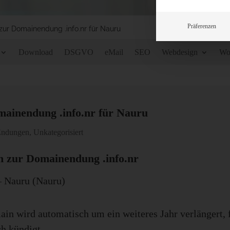
Präferenzen
 zur Domainendung .info.nr für Nauru
Download
DSGVO
eMail
SEO
Webdesign
Wo
mainendung .info.nr für Nauru
Endungen
,
Unkategorisiert
n zur Domainendung .info.nr
 – Nauru (Nauru)
in wird automatisch um ein weiteres Jahr verlängert, 
ch kündigt.