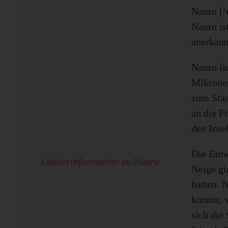
Nauru [/
Nauru is
anerkann
Nauru li
Mikrones
zum Staa
an die F
den Inse
Die Einw
Länderinformation zu Nauru
Neige gi
hatten. 
konnte, 
sich die