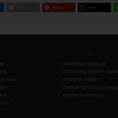
E-Mail
merken
teilen
RT
WEBDESIGN
og
Webdesign Salzburg
ung
Onlineshop erstellen lass
Formular
Webseite mieten
nden
Grafikdesign & Logo Desig
ufen
Kunden Referenzen
nter