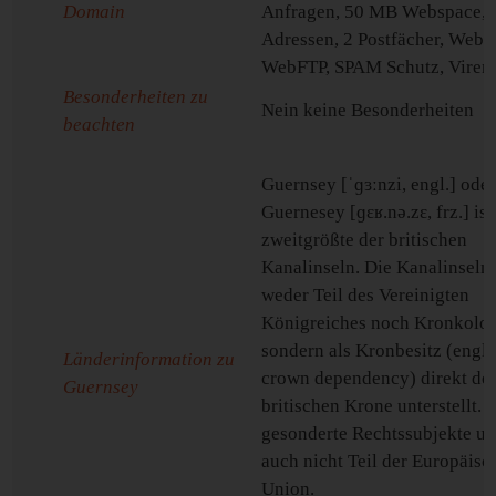
Domain
Anfragen, 50 MB Webspace, 
Adressen, 2 Postfächer, WebM
WebFTP, SPAM Schutz, Viren 
Besonderheiten zu
Nein keine Besonderheiten
beachten
Guernsey [ˈɡɜːnzi, engl.] ode
Guernesey [ɡɛʁ.nə.zɛ, frz.] ist
zweitgrößte der britischen
Kanalinseln. Die Kanalinseln 
weder Teil des Vereinigten
Königreiches noch Kronkolon
sondern als Kronbesitz (engli
Länderinformation zu
crown dependency) direkt de
Guernsey
britischen Krone unterstellt. S
gesonderte Rechtssubjekte u
auch nicht Teil der Europäisc
Union.