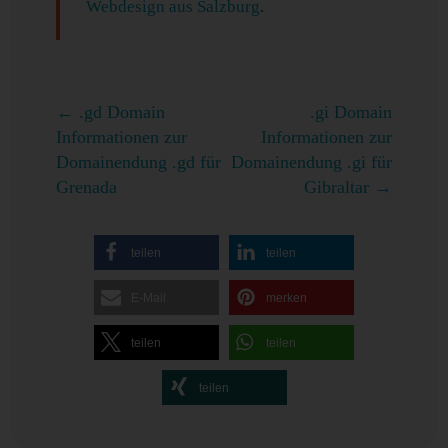
Webdesign aus Salzburg
.
←
.gd Domain
.gi Domain
Informationen zur
Informationen zur
Domainendung .gd für
Domainendung .gi für
Grenada
Gibraltar
→
teilen
teilen
E-Mail
merken
teilen
teilen
teilen