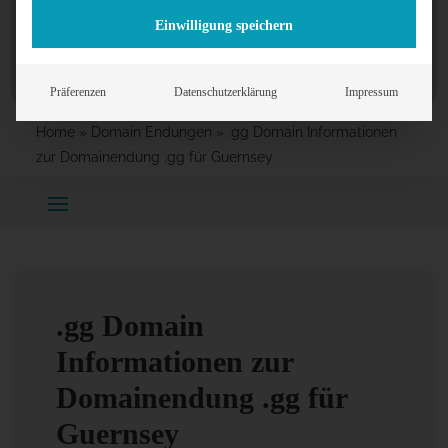
Einwilligung speichern
Präferenzen
Datenschutzerklärung
Impressum
Home
»
Domain Endungen
»
.gg Domain Informationen
zur Domainendung .gg für Guernsey
.gg Domain
Informationen zur
Domainendung .gg für
Guernsey