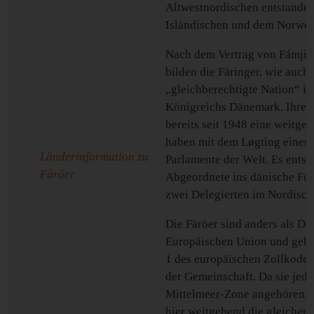
Altwestnordischen entstanden
Isländischen und dem Norweg
Nach dem Vertrag von Fámjin
bilden die Färinger, wie auch
„gleichberechtigte Nation“ in
Königreichs Dänemark. Ihre 
bereits seit 1948 eine weitg
haben mit dem Løgting eines d
Länderinformation zu
Parlamente der Welt. Es ents
Färöer
Abgeordnete ins dänische Folk
zwei Delegierten im Nordische
Die Färöer sind anders als Dä
Europäischen Union und gehö
1 des europäischen Zollkodex
der Gemeinschaft. Da sie jed
Mittelmeer-Zone angehören,
hier weitgehend die gleichen