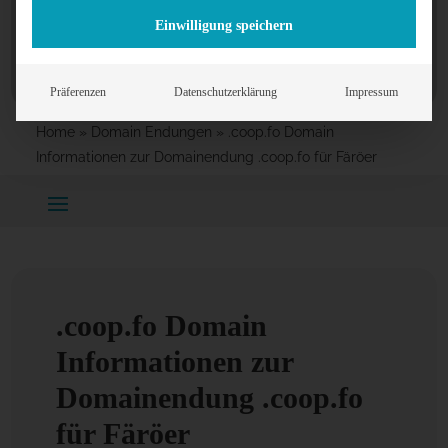
Einwilligung speichern
Präferenzen
Datenschutzerklärung
Impressum
Home
»
Domain Endungen
»
.coop.fo Domain
Informationen zur Domainendung .coop.fo für Färöer
.coop.fo Domain
Informationen zur
Domainendung .coop.fo
für Färöer