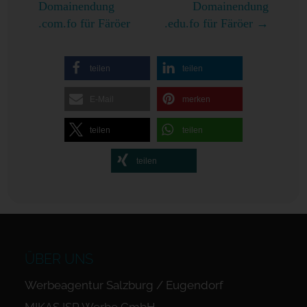
Domainendung
Domainendung
.com.fo für Färöer
.edu.fo für Färöer
→
teilen
teilen
E-Mail
merken
teilen
teilen
teilen
ÜBER UNS
Werbeagentur Salzburg / Eugendorf