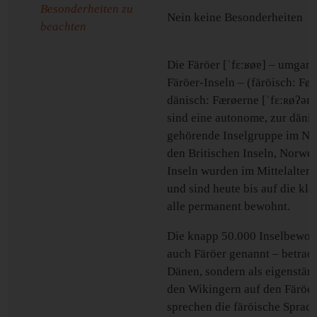
Besonderheiten zu
Nein keine Besonderheiten
beachten
Die Färöer [ˈfɛːʁøɐ] – umgan
Färöer-Inseln – (färöisch: Før
dänisch: Færøerne [ˈfɛːʀøʔəʀ
sind eine autonome, zur däni
gehörende Inselgruppe im No
den Britischen Inseln, Norwe
Inseln wurden im Mittelalter 
und sind heute bis auf die kle
alle permanent bewohnt.
Die knapp 50.000 Inselbewohn
auch Färöer genannt – betrach
Dänen, sondern als eigenstän
den Wikingern auf den Färöer
sprechen die färöische Sprach