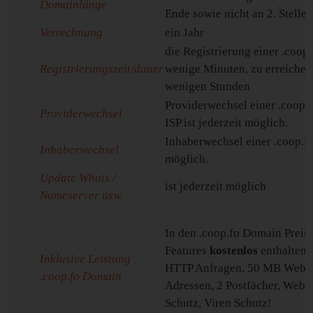
Domainlänge
Ende sowie nicht an 2. Stelle 
Verrechnung
ein Jahr
die Registrierung einer .coop
Registrierungszeit/dauer
wenige Minuten, zu erreichen 
wenigen Stunden
Providerwechsel einer .coop
Providerwechsel
ISP ist jederzeit möglich.
Inhaberwechsel einer .coop.fo
Inhaberwechsel
möglich.
Update Whois /
ist jederzeit möglich
Nameserver usw.
In den .coop.fo Domain Preis
Features
kostenlos
enthalten:
Inklusive Leistung
HTTP Anfragen, 50 MB Websp
.coop.fo Domain
Adressen, 2 Postfächer, Web
Schutz, Viren Schutz!