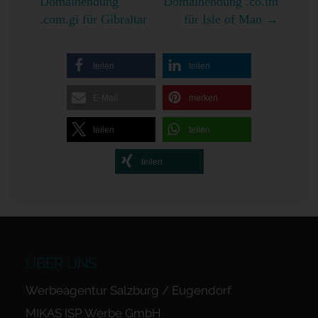
Domainendung
Domainendung .co.im
.com.gi für Gibraltar
für Isle of Man
→
teilen
teilen
E-Mail
merken
teilen
teilen
teilen
ÜBER UNS
Werbeagentur Salzburg / Eugendorf
MIKAS ISP Werbe GmbH