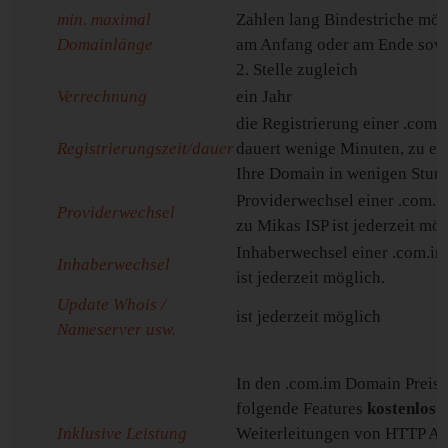
min. maximal
Zahlen lang Bindestriche mögl
Domainlänge
am Anfang oder am Ende sowi
2. Stelle zugleich
Verrechnung
ein Jahr
die Registrierung einer .com
Registrierungszeit/dauer
dauert wenige Minuten, zu err
Ihre Domain in wenigen Stun
Providerwechsel einer .com.
Providerwechsel
zu Mikas ISP ist jederzeit mög
Inhaberwechsel einer .com.i
Inhaberwechsel
ist jederzeit möglich.
Update Whois /
ist jederzeit möglich
Nameserver usw.
In den .com.im Domain Preise
folgende Features
kostenlos
e
Inklusive Leistung
Weiterleitungen von HTTP An