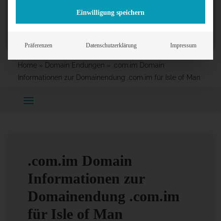
Einwilligung speichern
Präferenzen
Datenschutzerklärung
Impressum
Home
»
Domain Endungen
»
.com.im Domain
Informationen zur Domainendung .com.im für Isle of Man
.com.im Domain
Informationen zur
Domainendung .com.im
für Isle of Man