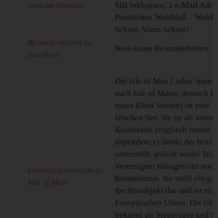
.com.im Domain
MB Webspace, 2 e-Mail Adres
Postfächer, WebMail – WebF
Schutz, Viren Schutz!
Besonderheiten zu
Nein keine Besonderheiten
beachten
Die Isle of Man [ˌaɪləvˈmæn] 
auch Isle of Mann; deutsch I
manx Ellan Vannin) ist eine In
Irischen See. Sie ist als auto
Kronbesitz (englisch crown
dependency) direkt der briti
unterstellt, jedoch weder Teil
Vereinigten Königreichs noch
Länderinformation zu
Kronkolonie. Sie stellt ein ge
Isle of Man
Rechtssubjekt dar und ist nich
Europäischen Union. Die Isle 
bekannt als Steueroase und Si