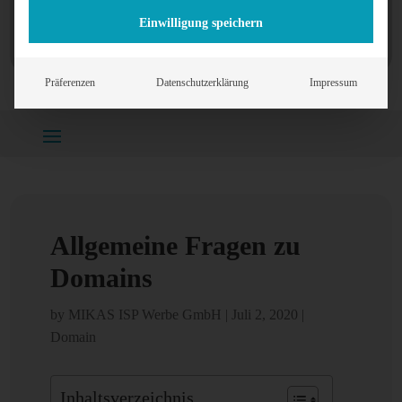
Einwilligung speichern
Präferenzen
Datenschutzerklärung
Impressum
Home
»
Domain
»
Allgemeine Fragen zu Domains
Allgemeine Fragen zu
Domains
by
MIKAS ISP Werbe GmbH
|
Juli 2, 2020
|
Domain
Inhaltsverzeichnis