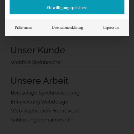
Einwilligung speichern
Präferenzen
Datenschutzerklärung
Impressum
Unser Kunde
Webfakt Steinbrecher
Unsere Arbeit
Beidseitige Synchronisierung
Entwicklung Webdesign
Web-Application-Framework
Anbindung Domainreseller