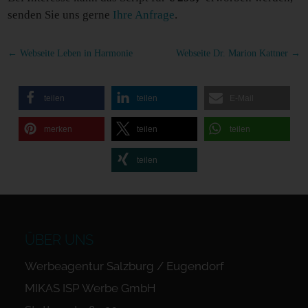
senden Sie uns gerne
Ihre Anfrage
.
←
Webseite Leben in Harmonie
Webseite Dr. Marion Kattner
→
teilen
teilen
E-Mail
merken
teilen
teilen
teilen
ÜBER UNS
Werbeagentur Salzburg / Eugendorf
MIKAS ISP Werbe GmbH