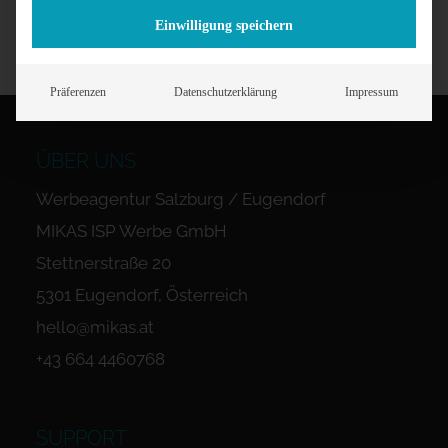
Einwilligung speichern
Präferenzen
Datenschutzerklärung
Impressum
ÜBER UNS
Werbeagentur Salzburg / Eugendorf
MIKAS ISP Werbe GmbH
Stettnerstraße 20
5301 Eugendorf, Österreich
hello@mikas.at
+43 664 4460768
SUPPORT