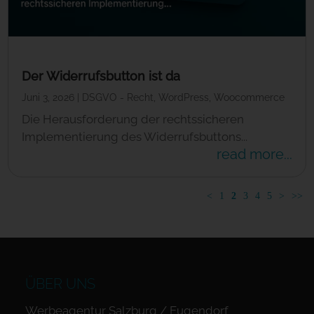
Der Widerrufsbutton ist da
Juni 3, 2026
|
DSGVO - Recht
,
WordPress
,
Woocommerce
Die Herausforderung der rechtssicheren
Implementierung des Widerrufsbuttons...
read more...
<
1
2
3
4
5
>
>>
ÜBER UNS
Werbeagentur Salzburg / Eugendorf