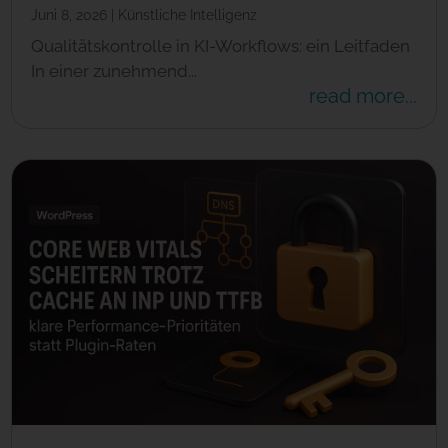
Juni 8, 2026
|
Künstliche Intelligenz
Qualitätskontrolle in KI-Workflows: ein Leitfaden
In einer zunehmend...
read more...