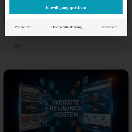
Einwilligung speichern
Präferenzen
Datenschutzerklärung
Impressum
Home
»
Project Categories
»
Drucksorten